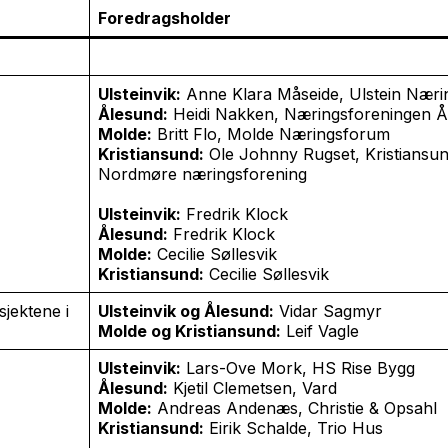
Foredragsholder
Ulsteinvik:
Anne Klara Måseide, Ulstein Nær
Ålesund:
Heidi Nakken, Næringsforeningen Å
Molde:
Britt Flo, Molde Næringsforum
Kristiansund:
Ole Johnny Rugset, Kristiansu
Nordmøre næringsforening
Ulsteinvik:
Fredrik Klock
Ålesund:
Fredrik Klock
Molde:
Cecilie Søllesvik
Kristiansund:
Cecilie Søllesvik
sjektene i
Ulsteinvik og Ålesund:
Vidar Sagmyr
Molde og Kristiansund:
Leif Vagle
Ulsteinvik:
Lars-Ove Mork, HS Rise Bygg
Ålesund:
Kjetil Clemetsen, Vard
Molde:
Andreas Andenæs, Christie & Opsahl
Kristiansund:
Eirik Schalde, Trio Hus