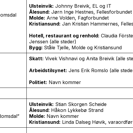
Ulsteinvik:
Johnny Breivik, EL og IT
Ålesund:
Jørn Inge Hestnes, Fellesforbundet
Romsdal
Molde:
Arne Volden, Fagforbundet
Kristiansund:
Jan Kristian Hammernes, Felle
Hotell, restaurant og renhold:
Claudia Förste
Jenssen (alle steder)
Bygg:
Ståle Tjelle, Molde og Kristiansund
Skatt:
Vivek Vishnavi og Anita Breivik (alle st
Arbeidstilsynet:
Jens Erik Romslo (alle stede
Politiet:
Navn kommer
Ulsteinvik:
Stian Skorgen Scheide
Ålesund
: Håkon Lykkebø Strand
 Romsdal”
Molde:
Navn kommer
Kristiansund:
Linda Dalseg Høvik, varaordfør